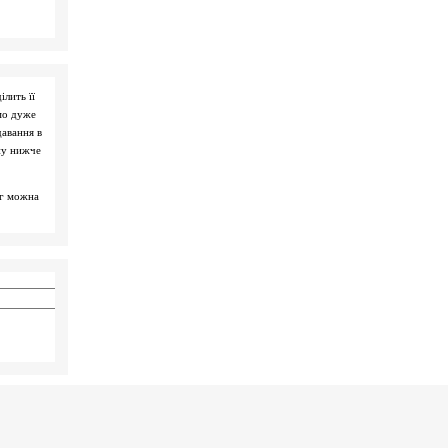
ілить її
мо дуже
давання в
ну нижче
ог можна