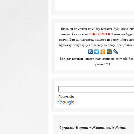
Якщо ви помітили помилку в тексті, будь ласка вид
мишею і натисніть
CTRL+ENTER
Також ми буде
вдячні Вам за підтримку нашого проекту і його до
будь-яку популярну соціальну мережу, представле
Код для вставки нашого посилання на сайт або бл
узяти
ТУТ
Пошук від
Сучасна
Карта - Жовтневий Район