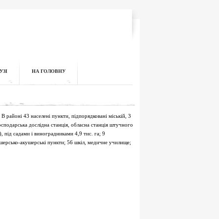
УЗІ
НА ГОЛОВНУ
 В районі 43 населені пункти, підпорядковані міській, 3
господарська дослідна станція, обласна станція штучного
ї), під садами і виноградниками 4,9 тис. га; 9
дшерсько-акушерські пункти; 56 шкіл, медичне училище;