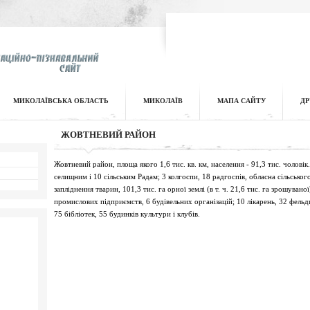
МИКОЛАЇВСЬКА ОБЛАСТЬ
МИКОЛАЇВ
МАПА САЙТУ
ДР
ЖОВТНЕВИЙ РАЙОН
Жовтневий район, площа якого 1,6 тис. кв. км, населення - 91,3 тис. чоловік.
селищним і 10 сільським Радам; 3 колгоспи, 18 радгоспів, обласна сільсько
запліднення тварин, 101,3 тис. га орної землі (в т. ч. 21,6 тис. га зрошувано
промислових підприємств, 6 будівельних організацій; 10 лікарень, 32 фель
75 бібліотек, 55 будинків культури і клубів.