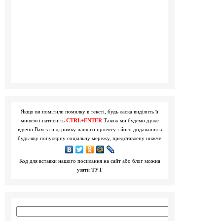
Якщо ви помітили помилку в тексті, будь ласка виділить її
мишею і натисніть
CTRL+ENTER
Також ми будемо дуже
вдячні Вам за підтримку нашого проекту і його додавання в
будь-яку популярну соціальну мережу, представлену нижче
Код для вставки нашого посилання на сайт або блог можна
узяти
ТУТ