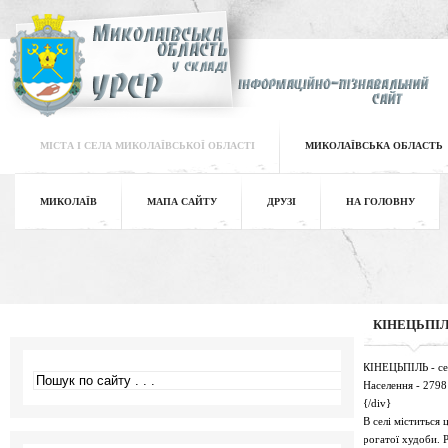
МІСТА І СЕЛА МИКОЛАЇВСЬКОЇ ОБЛАСТІ
МИКОЛАЇВСЬКА ОБЛАСТЬ
МИКОЛАЇВ
МАПА САЙТУ
ДРУЗІ
НА ГОЛОВНУ
КІНЕЦЬПІ
КІНЕЦЬПІЛЬ - село
Населення - 2798
{/div}
В селі міститься 
рогатої худоби. 