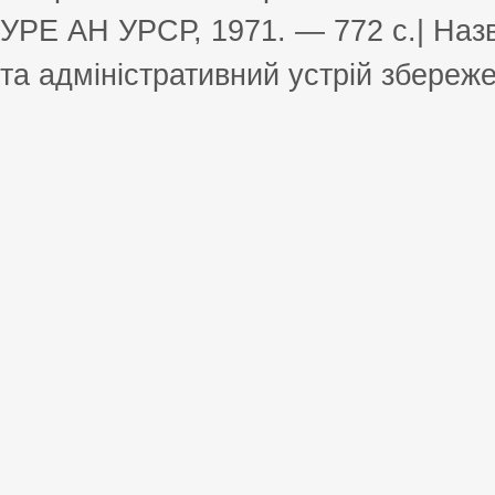
УРЕ АН УРСР, 1971. — 772 с.| Назв
та адміністративний устрій збереже