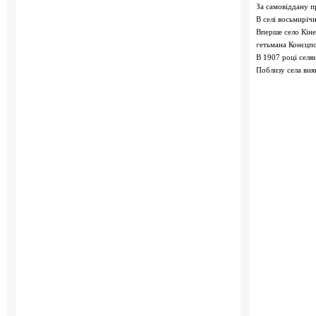
За самовіддану п
В селі восьмирічн
Вперше село Кіне
гетьмана Конєцп
В 1907 році селя
Поблизу села вия