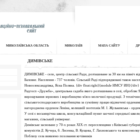
МИКОЛАЇВСЬКА ОБЛАСТЬ
МИКОЛАЇВ
МАПА САЙТУ
ДР
ДИМІВСЬКЕ
ДИМІВСЬКЕ - село, центр сільської Ради, розташоване за 30 км на північ від 
Баловне. Населення - 737 чоловік. Сільській Раді підпорядковані також насе
Новоолександрівка, Ясна Поляна. {div float:right}{module ИМСУ ИН}{/div}
Радгосп «Дружба», центральна садиба якого розташована в селі, обробляє 9
вирощування зернових і виробництво м'ясо-молочної продукції. З технічни
сільськогосподарського виробництва за сумлінну працю відзначені орденами 
нагороджена орденом Леніна, колишній зоотехнік М. І. Жулькевська - орд
У селі є восьмирічна школа, консультаційний пункт заочної середньої школи
магазини, сільський універмаг.
Димівське засноване у 70-х роках XIX ст. переселенцями з Київської губернії
комуністів Д. Кучера, 6. Лисенка, В. Кущова, Г. Лахновського та комсомолку
Поблизу села виявлено поховання кочівників