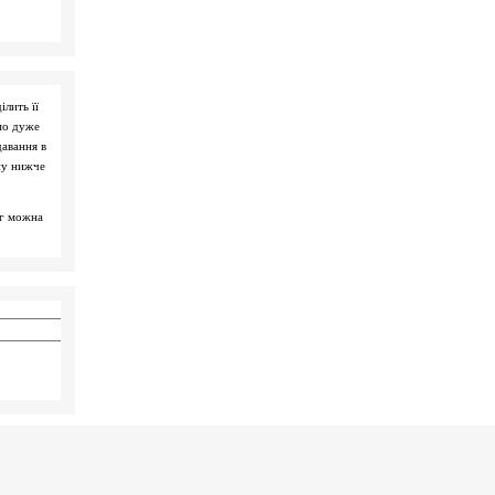
ілить її
мо дуже
давання в
ну нижче
ог можна