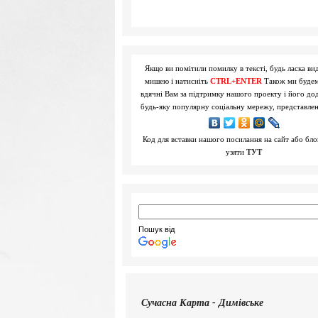
Якщо ви помітили помилку в тексті, будь ласка вид
мишею і натисніть
CTRL+ENTER
Також ми буде
вдячні Вам за підтримку нашого проекту і його до
будь-яку популярну соціальну мережу, представле
Код для вставки нашого посилання на сайт або бл
узяти
ТУТ
Пошук від
Сучасна
Карта - Димівське