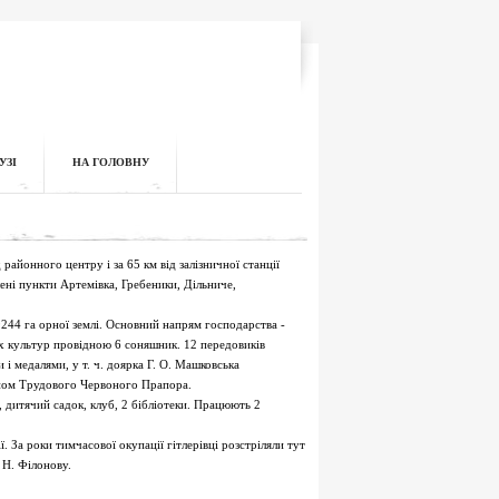
УЗІ
НА ГОЛОВНУ
районного центру і за 65 км від залізничної станції
лені пункти Артемівка, Гребеники, Дільниче,
244 га орної землі. Основний напрям господарства -
х культур провідною 6 соняшник. 12 передовиків
і медалями, у т. ч. доярка Г. О. Машковська
еном Трудового Червоного Прапора.
, дитячий садок, клуб, 2 бібліотеки. Працюють 2
. За роки тимчасової окупації гітлерівці розстріляли тут
 Н. Філонову.