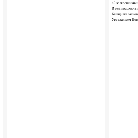
40 колгоспників 
В селі працюють 
Каширівка заснов
Уродженцем Новос