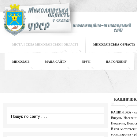
МІСТА І СЕЛА МИКОЛАЇВСЬКОЇ ОБЛАСТІ
МИКОЛАЇВСЬКА ОБЛАСТЬ
МИКОЛАЇВ
МАПА САЙТУ
ДРУЗІ
НА ГОЛОВНУ
КАШИРІВК
КАШИРІВКА - село,
Висунь. Населенн
Неудачне, Новоск
В селі міститься
господарства - р