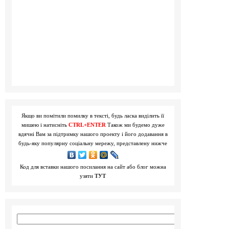
Якщо ви помітили помилку в тексті, будь ласка виділить її
мишею і натисніть
CTRL+ENTER
Також ми будемо дуже
вдячні Вам за підтримку нашого проекту і його додавання в
будь-яку популярну соціальну мережу, представлену нижче
Код для вставки нашого посилання на сайт або блог можна
узяти
ТУТ