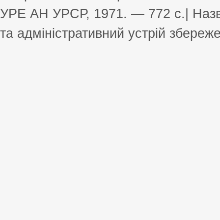
УРЕ АН УРСР, 1971. — 772 с.| Назв
та адміністративний устрій збереже