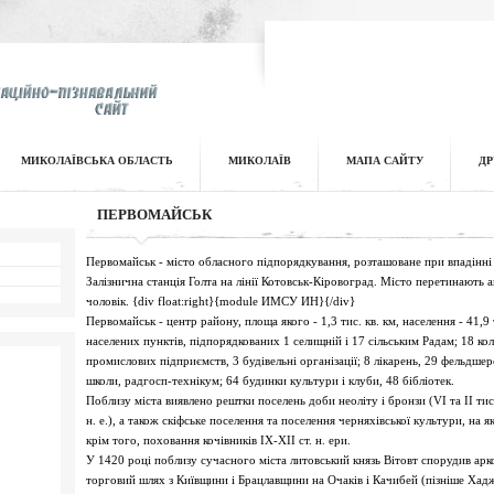
МИКОЛАЇВСЬКА ОБЛАСТЬ
МИКОЛАЇВ
МАПА САЙТУ
ДР
ПЕРВОМАЙСЬК
Первомайськ - місто обласного підпорядкування, розташоване при впадінні 
Залізнична станція Голта на лінії Котовськ-Кіровоград. Місто перетинають а
чоловік. {div float:right}{module ИМСУ ИН}{/div}
Первомайськ - центр району, площа якого - 1,3 тис. кв. км, населення - 41,9 
населених пунктів, підпорядкованих 1 селищній і 17 сільським Радам; 18 колг
промислових підприємств, 3 будівельні організації; 8 лікарень, 29 фельдше
школи, радгосп-технікум; 64 будинки культури і клуби, 48 бібліотек.
Поблизу міста виявлено рештки поселень доби неоліту і бронзи (VI та II тис.
н. е.), а також скіфське поселення та поселення черняхівської культури, на я
крім того, поховання кочівників IX-XII ст. н. ери.
У 1420 році поблизу сучасного міста литовський князь Вітовт спорудив арк
торговий шлях з Київщини і Брацлавщини на Очаків і Качибей (пізніше Хад