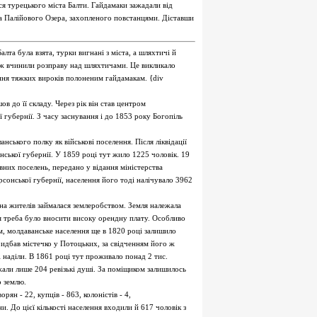
я турецького міста Балти. Гайдамаки зажадали від
ка Палійового Озера, захопленого повстанцями. Діставши
лта була взята, турки вигнані з міста, а шляхтичі й
теж вчинили розправу над шляхтичами. Це викликало
ння тяжких вироків полоненим гайдамакам. {div
в до її складу. Через рік він став центром
 губернії. З часу заснування і до 1853 року Богопіль
нського полку як військові поселення. Після ліквідації
нської губернії. У 1859 році тут жило 1225 чоловік. 19
них поселень, передано у відання міністерства
сонської губернії, населення його тоді налічувало 3962
на жителів займалася землеробством. Земля належала
я треба було вносити високу орендну плату. Особливо
м, молдаванське населення ще в 1820 році залишило
ридбав містечко у Потоцьких, за свідченням його ж
і наділи. В 1861 році тут проживало понад 2 тис.
жали лише 204 ревізькі душі. За поміщиком залишилось
о землю.
ян - 22, купців - 863, колоністів - 4,
и. До цієї кількості населення входили й 617 чоловік з