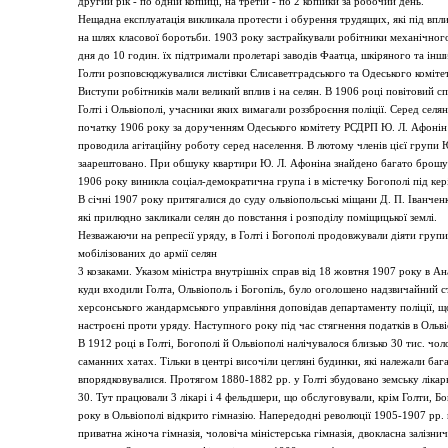
другий рік - по одній копійці, на третій - по 2 копійки за робочий день.
Нещадна експлуатація викликала протести і обурення трудящих, які під впли
на шлях класової боротьби. 1903 року застрайкували робітники механічног
дня до 10 годин. їх підтримали пролетарі заводів Фаатца, шкіряного та інш
Голти розповсюджувалися листівки Єлисаветградського та Одеського коміте
Виступи робітників мали великий вплив і на селян. В 1906 році повітовий 
Голті і Ольвіополі, учасники яких вимагали роззброєння поліції. Серед селя
початку 1906 року за дорученням Одеського комітету РСДРП Ю. Л. Афонін о
проводила агітаційну роботу серед населення. В лютому членів цієї групи 
заарештовано. При обшуку квартири Ю. Л. Афоніна знайдено багато брошур 
1906 року виникла соціал-демократична група і в містечку Богополі під ке
В січні 1907 року притягалися до суду ольвіопольські міщани Д. П. Іванченк
які прилюдно закликали селян до повстання і розподілу поміщицької землі.
Незважаючи на репресії уряду, в Голті і Богополі продовжували діяти групи
мобілізованих до армії селян
3 козаками. Указом міністра внутрішніх справ від 18 жовтня 1907 року в Ан
куди входили Голта, Ольвіополь і Богопіль, було оголошено надзвичайний ст
херсонського жандармського управління доповідав департаменту поліції, що
настроєні проти уряду. Наступного року під час стягнення податків в Ольв
В 1912 році в Голті, Богополі й Ольвіополі налічувалося близько 30 тис. чол
саманних хатах. Тільки в центрі височіли цегляні будинки, які належали баг
впорядковувалися. Протягом 1880-1882 рр. у Голті збудовано земську лікарн
30. Тут працювали 3 лікарі і 4 фельдшери, що обслуговували, крім Голти, Бо
року в Ольвіополі відкрито гімназію. Напередодні революції 1905-1907 рр. 
приватна жіноча гімназія, чоловіча міністерська гімназія, двокласна залізн