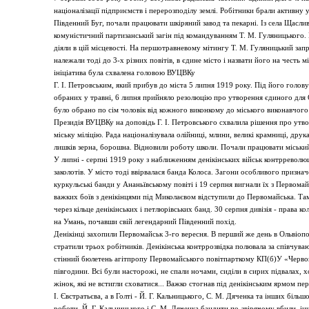
націоналізації підприємств і перерозподілу землі. Робітники брали активну у
Південний Буг, почали працювати шкіряний завод та пекарні. Із села Щасли
комуністичний партизанський загін під командуванням Т. М. Гуляницького.
діяли в цій місцевості. На першотравневому мітингу Т. М. Гуляницький запр
належали тоді до 3-х різних повітів, в єдине місто і назвати його на честь
ініціатива була схвалена головою ВУЦВКу
Г. І. Петровським, який прибув до міста 5 липня 1919 року. Під його голов
обраних у травні, 6 липня прийняло резолюцію про утворення єдиного для 
було обрано по сім чоловік від кожного виконкому до міського виконавчого 
Президія ВУЦВКу на доповідь Г. І. Петровського схвалила рішення про утв
міську міліцію. Рада націоналізувала олійниці, млини, великі крамниці, друк
лишків зерна, борошна. Відновили роботу школи. Почали працювати міський 
У липні - серпні 1919 року з наближенням денікінських військ контрревол
заколотів. У місто тоді ввірвалася банда Колоса. Загони особливого призна
куркульські банди у Ананьївському повіті і 19 серпня вигнали їх з Первомайс
важких боїв з денікінцями під Миколаєвом відступили до Первомайська. Там
через кільце денікінських і петлюрівських банд. 30 серпня дивізія - права к
на Умань, почавши свій легендарний Південний похід.
Денікінці захопили Первомайськ 3-го вересня. В перший же день в Ольвіоп
стратили трьох робітників. Денікінська контррозвідка полювала за співчува
стінний бюлетень агітпропу Первомайського повітпарткому КП(б)У «Черво
півгодини. Всі були насторожі, не спали ночами, сиділи в сирих підвалах, х
жінок, які не встигли сховатися... Важко стогнав під денікінським ярмом п
І. Євстратьєва, а в Голті - Й. Г. Кальницького, С. М. Дяченка та інших більш
роботи. Й. Г. Кальницького і С. М. Дяченка бандити по-звірячому вбили, ін