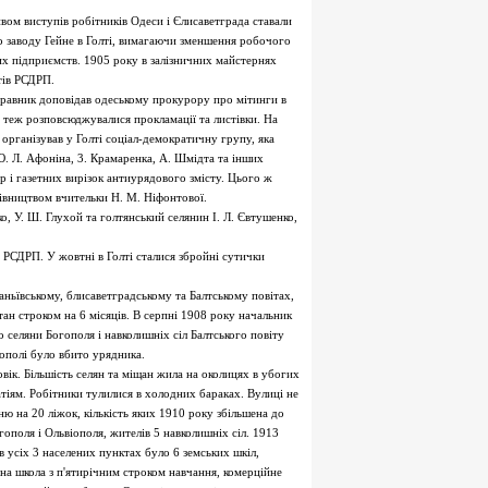
вом виступів робітників Одеси і Єлисаветграда ставали
о заводу Гейне в Голті, вимагаючи зменшення робочого
их підприємств. 1905 року в залізничних майстернях
тів РСДРП.
справник доповідав одеському прокурору про мітинги в
н теж розповсюджувалися прокламації та листівки. На
рганізував у Голті соціал-демократичну групу, яка
Ю. Л. Афоніна, 3. Крамаренка, А. Шмідта та інших
і газетних вирізок антиурядового змісту. Цього ж
рівництвом вчительки Н. М. Ніфонтової.
о, У. Ш. Глухой та голтянський селянин І. Л. Євтушенко,
 РСДРП. У жовтні в Голті сталися збройні сутички
аньївському, блисаветградському та Балтському повітах,
ан строком на 6 місяців. В серпні 1908 року начальник
 селяни Богополя і навколишніх сіл Балтського повіту
іополі було вбито урядника.
овік. Більшість селян та міщан жила на околицях в убогих
атіям. Робітники тулилися в холодних бараках. Вулиці не
ю на 20 ліжок, кількість яких 1910 року збільшена до
гополя і Ольвіополя, жителів 5 навколишніх сіл. 1913
в усіх 3 населених пунктах було 6 земських шкіл,
ична школа з п'ятирічним строком навчання, комерційне