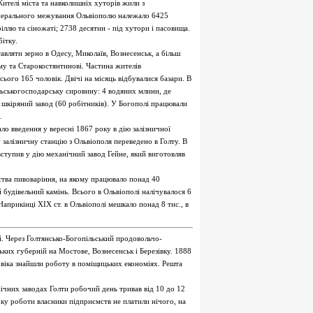
ителі міста та навколишніх хуторів жили з
генерального межування Ольвіополю належало 6425
ріллю та сіножаті; 2738 десятин - під хутори і пасовища.
ітку.
вляти зерно в Одесу, Миколаїв, Вознесенськ, а більш
му та Старокостянтинові. Частина жителів
всього 165 чоловік. Двічі на місяць відбувалися базари. В
ільськогосподарську сировину: 4 водяних млини, де
, шкіряний завод (60 робітників). У Богополі працювали
.
ло введення у вересні 1867 року в дію залізничної
у залізничну станцію з Ольвіополя переведено в Голту. В
вступив у дію механічний завод Гейне, який виготовляв
иства пивоваріння, на якому працювало понад 40
 будівельний камінь. Всього в Ольвіополі налічувалося 6
Наприкінці XIX ст. в Ольвіополі мешкало понад 8 тис., в
. Через Голтянсько-Богопільський продовольчо-
ьких губерній на Мостове, Вознесенськ і Березівку. 1888
овіка знайшли роботу в поміщицьких економіях. Решта
ічних заводах Голти робочий день тривав від 10 до 12
ку роботи власники підприємств не платили нічого, на