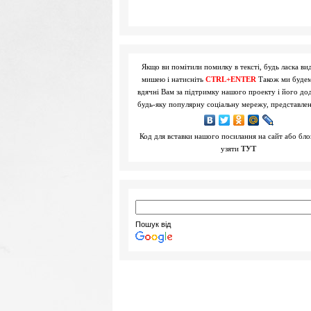
Якщо ви помітили помилку в тексті, будь ласка вид
мишею і натисніть
CTRL+ENTER
Також ми буде
вдячні Вам за підтримку нашого проекту і його до
будь-яку популярну соціальну мережу, представле
Код для вставки нашого посилання на сайт або бл
узяти
ТУТ
Пошук від