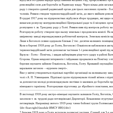
відбулася об'єднана нарада представників місцевих Рад, профспілкових орган
революційні сили для боротьби за Радянську владу. Через кілька днів загал
раду і створити єдиний радянський орган для трьох населених пунктів - Гол
чоловік. Ревком створив червоногвардійський загін, до якого ввійшли револ
В грудні 1917 року на підприємствах відбулися збори трудящих, які щиро ві
вимагали розпуску контрреволюційної Центральної ради та її місцевих орга
розпущено т. зв. Триєдину раду у Голті. Ревком взяв під контроль роботу за
Розгорнули роботу створені при ньому земельна і продовольча комісії. На к
шкіряному заводі впроваджувався робітничий контроль. Земельна комісія пр
Лише в Богополі селяни одержали близько 2 тис. десятин колишніх поміщиць
Коли в березні 1918 року до Голти, Богополя і Ольвіополя наблизилися авст
червоногвардійський загін допомагав частинам 1-ї революційної армії під 
Бірзула - Голта - Помічна, і завдав кайзерівцям рішучого удару в районі Бал
Єгорова. Однак невдовзі інтервенти і гайдамаки прорвалися на Помічну з пів
березня окупанти зайняли Ольвіополь, Богопіль, Голту. Кривавий окупацій
каральним загоном - «куренем смерті».
Вже у квітні утворюються підпільні партійні організації на колишньому завод
чолі з А. П. Уляницьким. Підпільні групи підтримували тісний зв'язок з під
за допомогою молоді розповсюджували листівки із закликом до боротьби про
німецького гарнізону. Розгорнувши підготовку до збройного повстання, во
В листопаді 1918 року австро-німецькі окупанти залишили Голту, Богопіль, 
захопили т. зв. трудові ради петлюрівської Директорії. Більшовики згуртува
петлюрівців. Наприкінці лютого 1919 року члени бойової групи Голтянсько
{div float:right}{module ИМСУ ИН}{/div}
7 березня 1919 року в Голту вступили радянські частини. Єдиний для 3-х 