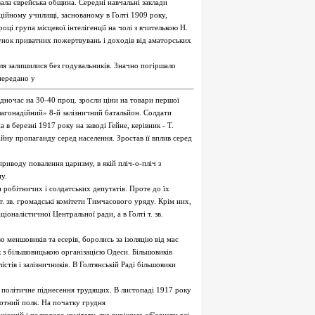
ала єврейська община. Середні навчальні заклади
ційному училищі, заснованому в Голті 1909 року,
ці група місцевої інтелігенції на чолі з вчителькою Н.
унок приватних пожертвувань і доходів від аматорських
оля залишилися без годувальників. Значно погіршало
передано у
дночас на 30-40 проц. зросли ціни на товари першої
агонадійний» 8-й залізничний батальйон. Солдати
в березні 1917 року на заводі Гейне, керівник - Т.
ну пропаганду серед населення. Зростав її вплив серед
риводу повалення царизму, в якій пліч-о-пліч з
у.
и робітничих і солдатських депутатів. Проте до їх
. зв. громадські комітети Тимчасового уряду. Крім них,
ціоналістичної Центральної ради, а в Голті т. зв.
меншовиків та есерів, боролись за ізоляцію від мас
 з більшовицькою організацією Одеси. Більшовиків
істів і залізничників. В Голтянській Раді більшовики
а політичне піднесення трудящих. В листопаді 1917 року
хотний полк. На початку грудня