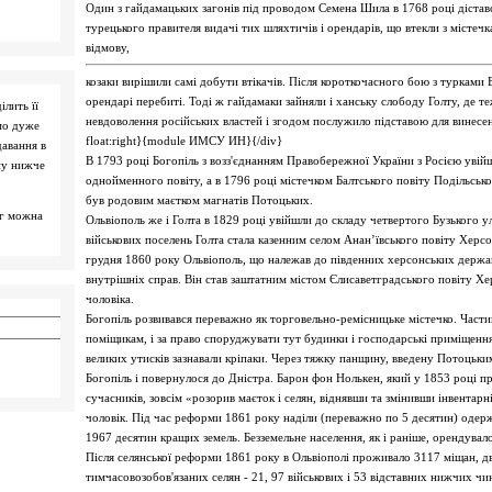
Один з гайдамацьких загонів під проводом Семена Шила в 1768 році діставс
турецького правителя видачі тих шляхтичів і орендарів, що втекли з містеч
відмову,
козаки вирішили самі добути втікачів. Після короткочасного бою з турками Ба
орендарі перебиті. Тоді ж гайдамаки зайняли і ханську слободу Голту, де 
ілить її
невдоволення російських властей і згодом послужило підставою для винесе
мо дуже
float:right}{module ИМСУ ИН}{/div}
давання в
В 1793 році Богопіль з возз'єднанням Правобережної України з Росією увійшо
ну нижче
однойменного повіту, а в 1796 році містечком Балтського повіту Подільської
був родовим маєтком магнатів Потоцьких.
ог можна
Ольвіополь же і Голта в 1829 році увійшли до складу четвертого Бузького ула
військових поселень Голта стала казенним селом Анан’ївського повіту Херсо
грудня 1860 року Ольвіополь, що належав до південних херсонських держав
внутрішніх справ. Він став заштатним містом Єлисаветградського повіту Хер
чоловіка.
Богопіль розвивався переважно як торговельно-ремісницьке містечко. Части
поміщикам, і за право споруджувати тут будинки і господарські приміщенн
великих утисків зазнавали кріпаки. Через тяжку панщину, введену Потоцьки
Богопіль і повернулося до Дністра. Барон фон Нолькен, який у 1853 році п
сучасників, зовсім «розорив маєток і селян, віднявши та змінивши інвентарн
чоловік. Під час реформи 1861 року наділи (переважно по 5 десятин) одер
1967 десятин кращих земель. Безземельне населення, як і раніше, орендувал
Після селянської реформи 1861 року в Ольвіополі проживало 3117 міщан, двор
тимчасовозобов'язаних селян - 21, 97 військових і 53 відставних нижчих чин