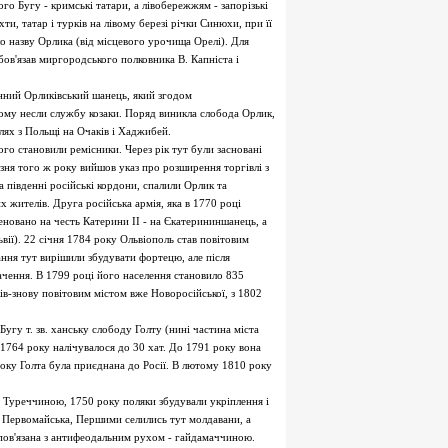
 Бугу - кримські татари, а лівобережжям - запорізькі
ти, татар і турків на лівому березі річки Синюхи, при її
ло назву Орлика (від місцевого урочища Орелі). Для
ов'язав миргородського полковника В. Капніста і
онний Орликівський шанець, який згодом
ньому несли службу козаки. Поряд виникла слобода Орлик,
лях з Польщі на Очаків і Хаджибей.
ого становили ремісники. Через рік тут були засновані
зня того ж року вийшов указ про розширення торгівлі з
 південні російські кордони, спалили Орлик та
х жителів. Друга російська армія, яка в 1770 році
меновано на честь Катерини II - на Єкатерининшанець, а
ьвії). 22 січня 1784 року Ольвіополь став повітовим
ння тут вирішили збудувати фортецю, але після
ачення. В 1799 році його населення становило 835
ків-знову повітовим містом вже Новоросійської, з 1802
Бугу т. зв. ханську слободу Голту (нині частина міста
і 1764 року налічувалося до 30 хат. До 1791 року вона
оку Голта була приєднана до Росії. В лютому 1810 року
з Туреччиною, 1750 року поляки збудували укріплення і
о Первомайська, Першими селились тут молдавани, а
о пов'язана з антифеодальним рухом - гайдамаччиною.