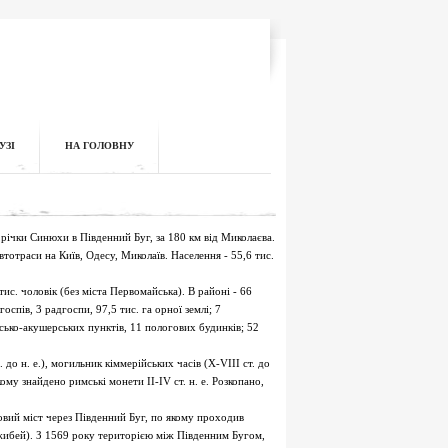
УЗІ
НА ГОЛОВНУ
річки Синюхи в Південний Буг, за 180 км від Миколаєва.
втотраси на Київ, Одесу, Миколаїв. Населення - 55,6 тис.
тис. чоловік (без міста Первомайська). В районі - 66
оспів, 3 радгоспи, 97,5 тис. га орної землі; 7
рсько-акушерських пунктів, 11 пологових будинків; 52
 до н. е.), могильник кіммерійських часів (X-VIII ст. до
кому знайдено римські монети II-IV ст. н. е. Розкопано,
овий міст через Південний Буг, по якому проходив
жибей). З 1569 року територією між Південним Бугом,