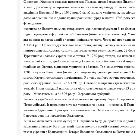
Синюхою і Кодимою володіла шляхетська Польща, правобережжям Південного
козаки. Для захисту запорізьких земель та поселень від нападу польської шлях
впадінні в Південний Буг, в 1676 році було збудовано укріплення, яке діста
дальшого зміцнення кордонів країни російський уряд в жовтні 1743 року зоб
французького
інженера де-Боскета на місці запорізького укріплення збудувати 6-ти басті
підпорядковувався фортеці святої Єлизавети (пізніше м. блисаветград). У 
яка поклала початок одній з частин нинішнього міста. Через неї проходив ш
У 1763 році Орлик згадується вже як містечко, значну частину населення як
прикордонне комісарство та митниця, дозволялося селитися купцям. 22 бере
Туреччиною і дальше укріплення містечка. У 1769 році татари, що напали на
навколишні хутори, зруйнували шанець і взяли в полон близько тисячі мирни
підійшла до Орлика, відновила укріплення і батареї. Тоді ж містечко перей
1781 року - на Ольвіополь (назва ця походить від давньогрецької колонії Ол
містом Катеринославського намісництва. З огляду на його зручне розташува
російсько-турецької війни 1787-1791 рр. Ольвіополь втратив стратегічне зн
чоловік. Після ліквідації намісництва місто стає посадом і лише через 13 ро
року - Миколаївської, а з 1806 року - Херсонської губерній.
Козаки та українські селяни-втікачі заснували на правому березі Південного 
Первомайська). Її назва походить від тюркського «олта» - низовина. В Голт
належала Туреччині і була центром каймаканства. За Ясським миром 1791 р
її перетворено на передмістя Ольвіополя.
В цій же місцевості на лівому березі Південного Бугу, де проходив кордон 
карантинну заставу Богопіль, який поклав початок третій частині сучасног
також українці з Брацлавщини. Історія Богополя, Ольвіополя та Голти тісн