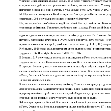
училище, З церковнопарафіяльні школи, 1909 року п'ятикласну школу збудув
створювалися здебільшого приватними особами, інколи - земством. У комер
навчалися переважно сини багатіїв. В усіх школах було 1200 учнів. У 1907 ро
М. Ніфонтовою заснувала в Голті товариство благоустрою Голти, яке за рах
спектаклів 1908 року відкрило в місті невелику бібліотеку.
Під час першої світової війни понад 3 тис. сімей Голти, Ольвіополя і Богоп
становище робітників. Тривалість робочого дня на заводі Гейне, який було 
відання одеського воєнно-промислового комітету, досягала 15-16 годин. Во
потреби. Наприкінці 1916 року з Румунського фронту в Голту прибув «небл
принесли антивоєнні настрої. Деякі з них допомагали групі РСДРП (створена 
Рибицький, 1920 року став директором цього підприємства) вести революцій
трудящих. {div float:right}{module ИМСУ ИН}{/div}
В березні 1917 року соціал-демократи організували в Голті демонстрацію з п
трудящими Богополя, Ольвіополя йшли солдати 8-го залізничного батальйон
В середині березня у всіх трьох населених пунктах були обрані місцеві Рад
складу, крім більшовиків, потрапили меншовики й есери. Водночас виникли т
в Голті, Богополі і Ольвіополі діяли місцеві організації контрреволюційної на
Триєдина українська рада.
Більшовики викривали антинародну політику Тимчасового уряду, угодовство 
дрібнобуржуазних націоналістичних партій. Вони налагодили тісний зв'язок
підтримували багато робітників, які в червні об'єдналися у профспілки метал
створили свою фракцію. Значну роботу вели вони й серед селян.
Звістка про перемогу Великої Жовтневої соціалістичної революції викликал
в Голті, Ольвіополі і Богополі розквартирувався прибулий з фронту 17-й пі