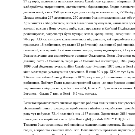
97 хуторів, заснованих на міських землях Ольвіополя купцями і міщанами. Ж
хліборобства, тваринництва, овочівництва і бджільництва. Згідно планів 
десятин землі, з них 350 десятин відводилося під заселення міста, 2790-під 
Церква володіла 297 десятинами, 250 десятин були непридатними для оброб
Крім заняття хліборобством, жителі Ольвіополя чумакували, наймалися доста
заможні возили з Дону сушену рибу, сіль і продавали в Кам'янці-Подільсько
ремісникувала, зокрема тут були муляри, ковалі, кравці, шевці, ливарники - 
70-х рр. XIX ст. тут діяло кілька невеликих підприємств, які переробляли с
працювало 18 робітників, ґуральня (12 робітників), олійниця (9 робітників)
цегельний, гончарний, 2 свічко-сальних заводи, завод медоваріння, 21 кузня
Велике значення для економічного розвитку Ольвіополя, Голти і Богополя ма
дільниці Балта - Ольвіополь, через рік - Ольвіополь-Єлисаветград. 1869 рок
1899 році збудовано вузькоколійку Ольвіополь- Рудниця. 1875 року в Голті 
кінні молотарки, устаткування для млинів. В кінці 80-х рр. XIX ст. тут було
2 банки, механічний завод Фаатца, з 1870 року - завод Голтянського товар
робітників. Поблизу Голти відкрили гранітний кар'єр, де видобувався цінний
торговельних підприємств, в Богополі - 84, Голті - 21. Зростало населення. 
Богополі - більше 7 тис., в Голті - 6,5 тис. жителів.
Розвиток промисловості викликав приплив робочої сили з інших місцевостей
лікувальний пункт . проходили заробітчани з північних українських і російс
року тут побувало 7214 чоловік (з них 1167 жінок). Однак тільки 2664 чол
пішла далі - в таврійські степи. {div float:right}{module ИМСУ ИН}{/div}
Тяжкими були умови праці робітників на місцевих підприємствах. На механ
годин, а заробіток становив 40-50 коп. Неповнолітнім протягом першого ро