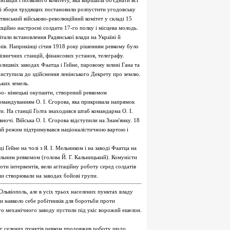
ізацій і полкового комітету, яка вирішила об'єднати всі
ьні збори трудящих постановили розпустити угодовську
тянський військово-революційний комітет у складі 15
юційно настроєні солдати 17-го полку і місцева молодь.
тали встановлення Радянської влади на Україні й
нів. Наприкінці січня 1918 року рішенням ревкому було
лізничних станцій, фінансових установ, телеграфу.
олишніх заводах Фаатца і Гейне, паровому млині Гана та
иступила до здійснення ленінського Декрету про землю.
ких земель.
ро- німецькі окупанти, створений ревкомом
командуванням О. І. Єгорова, яка прикривала напрямок
ти. На станції Голта знаходився штаб командарма О. І.
ночі. Війська О. І. Єгорова відступили на Знам'янку. 18
ний режим підтримувався націоналістичною вартою і
і Гейне на чолі з Я. І. Мельником і на заводі Фаатца на
пільним ревкомом (голова Й. Г. Кальницький). Комуністи
ти інтервентів, вели агітаційну роботу серед солдатів
ни створювали на заводах бойові групи.
Ольвіополь, але в усіх трьох населених пунктах владу
ли навколо себе робітників для боротьби проти
го механічного заводу пустили під укіс ворожий ешелон.
наг селених пунктів ревком продовжив роботу щодо