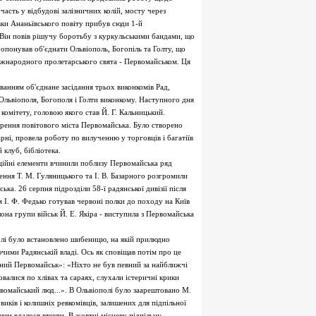
часть у відбудові залізничних колій, мосту через
вки Ананьївського повіту прибув сюди 1-й
 Він повів рішучу боротьбу з куркульськими бандами, що
опонував об'єднати Ольвіополь, Богопіль та Голту, що
 міжнародного пролетарського свята - Первомайськом. Ця
уванням об'єднане засідання трьох виконкомів Рад,
Ольвіополя, Богополя і Голти виконкому. Наступного дня
комітету, головою якого став Й. Г. Кальницький.
орення повітового міста Первомайська. Було створено
арні, провела роботу по вилученню у торговців і багатіїв
клуб, бібліотека.
юційні елементи вчинили поблизу Первомайська ряд
чення Т. М. Гуляницького та І. В. Базарного розгромили
ька. 26 серпня підрозділи 58-ї радянської дивізії після
 І. Ф. Федько готував червоні полки до походу на Київ
олона групи військ Й. Е. Якіра - виступила з Первомайська
олі було встановлено шибеницю, на якій прилюдно
ючими Радянській владі. Ось як сповіщав потім про це
ний Первомайськ»: «Ніхто не був певний за найближчі
овалися по хлівах та сараях, слухали істеричні крики
ервомайський люд...». В Ольвіополі було заарештовано М.
овиків і колишніх ревкомівців, залишених для підпільної
шим вдалося втекти. В жовтні місцеву підпільну