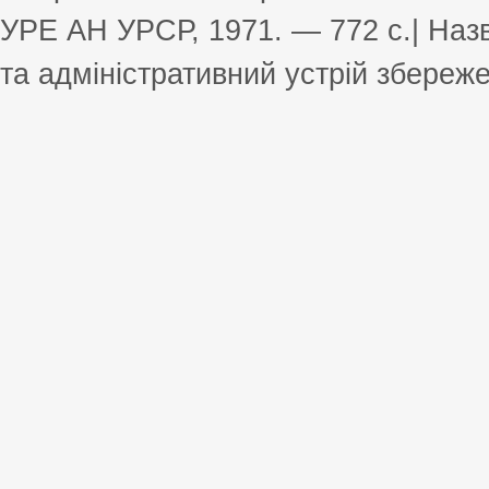
УРЕ АН УРСР, 1971. — 772 с.| Назв
та адміністративний устрій збереже