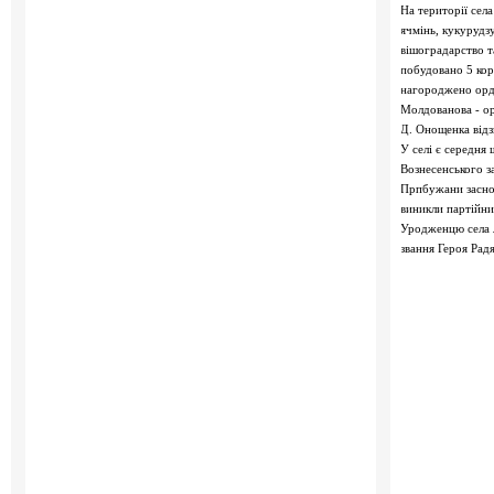
На території сел
ячмінь, кукурудз
вішоградарство т
побудовано 5 кор
нагороджено орде
Молдованова - о
Д. Онощенка відз
У селі є середня 
Вознесенського з
Прпбужани заснов
виникли партійни
Уродженцю села л
звання Героя Рад