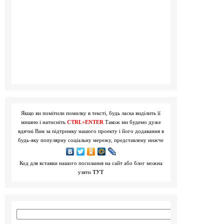
Якщо ви помітили помилку в тексті, будь ласка виділить її
мишею і натисніть
CTRL+ENTER
Також ми будемо дуже
вдячні Вам за підтримку нашого проекту і його додавання в
будь-яку популярну соціальну мережу, представлену нижче
Код для вставки нашого посилання на сайт або блог можна
узяти
ТУТ