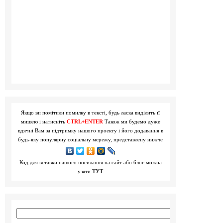
Якщо ви помітили помилку в тексті, будь ласка виділить її
мишею і натисніть
CTRL+ENTER
Також ми будемо дуже
вдячні Вам за підтримку нашого проекту і його додавання в
будь-яку популярну соціальну мережу, представлену нижче
Код для вставки нашого посилання на сайт або блог можна
узяти
ТУТ