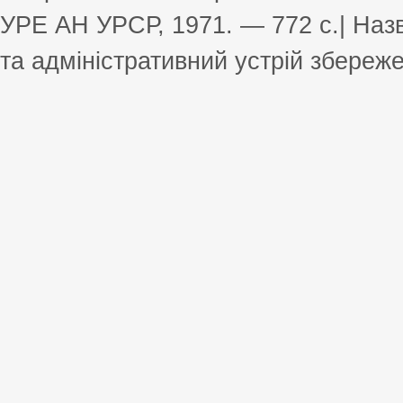
УРЕ АН УРСР, 1971. — 772 с.| Назв
та адміністративний устрій збереже