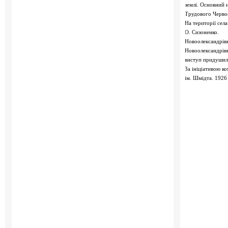
землі. Основний 
Трудового Черво
На території сел
О. Сизоненко.
Новоолександрівк
Новоолександрівк
виступ придушили
За ініціативою к
ім. Шмідта. 192