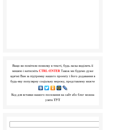
Якщо ви помітили помилку в тексті, будь ласка виділить її
мишею і натисніть
CTRL+ENTER
Також ми будемо дуже
вдячні Вам за підтримку нашого проекту і його додавання в
будь-яку популярну соціальну мережу, представлену нижче
Код для вставки нашого посилання на сайт або блог можна
узяти
ТУТ