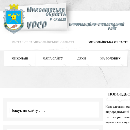
МІСТА І СЕЛА МИКОЛАЇВСЬКОЇ ОБЛАСТІ
МИКОЛАЇВСЬКА ОБЛАСТЬ
МИКОЛАЇВ
МАПА САЙТУ
ДРУЗІ
НА ГОЛОВНУ
НОВООДЕС
Новоодеський райо
підпорядкований 
тис. га орної зем
акушерських пункт