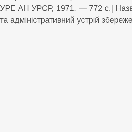
УРЕ АН УРСР, 1971. — 772 с.| Назв
та адміністративний устрій збереже