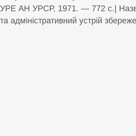
УРЕ АН УРСР, 1971. — 772 с.| Назв
та адміністративний устрій збереже