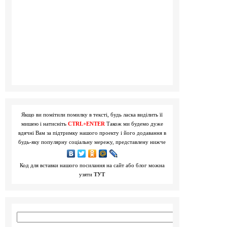
Якщо ви помітили помилку в тексті, будь ласка виділить її
мишею і натисніть
CTRL+ENTER
Також ми будемо дуже
вдячні Вам за підтримку нашого проекту і його додавання в
будь-яку популярну соціальну мережу, представлену нижче
Код для вставки нашого посилання на сайт або блог можна
узяти
ТУТ