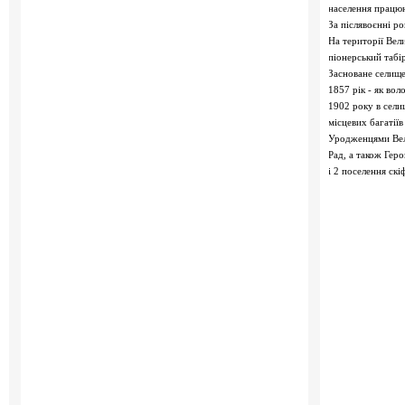
населення працюю
За післявоєнні р
На території Вел
піонерський табі
Засноване селище
1857 рік - як во
1902 року в сели
місцевих багатіїв
Уродженцями Вели
Рад, а також Гер
і 2 поселення скі