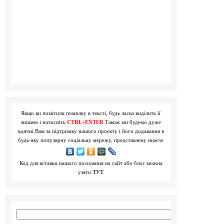
Якщо ви помітили помилку в тексті, будь ласка виділить її
мишею і натисніть
CTRL+ENTER
Також ми будемо дуже
вдячні Вам за підтримку нашого проекту і його додавання в
будь-яку популярну соціальну мережу, представлену нижче
Код для вставки нашого посилання на сайт або блог можна
узяти
ТУТ