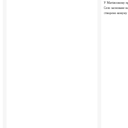
У Матіясовому п
Село засноване н
створено комуну