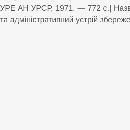
УРЕ АН УРСР, 1971. — 772 с.| Назв
та адміністративний устрій збереже