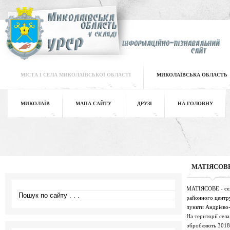
МІСТА І СЕЛА МИКОЛАЇВСЬКОЇ ОБЛАСТІ
МИКОЛАЇВСЬКА ОБЛАСТЬ
МИКОЛАЇВ
МАПА САЙТУ
ДРУЗІ
НА ГОЛОВНУ
МАТІЯСОВ
МАТІЯСОВЕ - село
районного центру 
пункти Андрієво-
На території села
обробляють 3018 