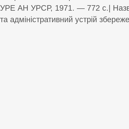
УРЕ АН УРСР, 1971. — 772 с.| Назв
та адміністративний устрій збереже