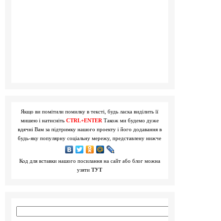
Якщо ви помітили помилку в тексті, будь ласка виділить її
мишею і натисніть
CTRL+ENTER
Також ми будемо дуже
вдячні Вам за підтримку нашого проекту і його додавання в
будь-яку популярну соціальну мережу, представлену нижче
Код для вставки нашого посилання на сайт або блог можна
узяти
ТУТ