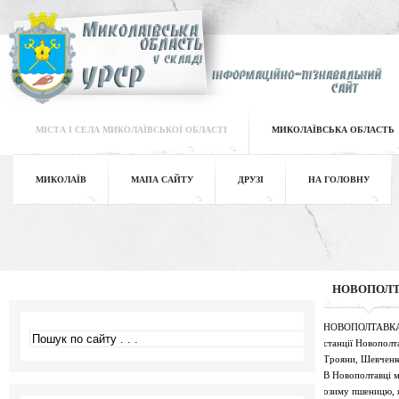
МІСТА І СЕЛА МИКОЛАЇВСЬКОЇ ОБЛАСТІ
МИКОЛАЇВСЬКА ОБЛАСТЬ
МИКОЛАЇВ
МАПА САЙТУ
ДРУЗІ
НА ГОЛОВНУ
НОВОПОЛ
НОВОПОЛТАВКА - с
станції Новополт
Трояни, Шевченко
В Новополтавці м
озиму пшеницю, яч