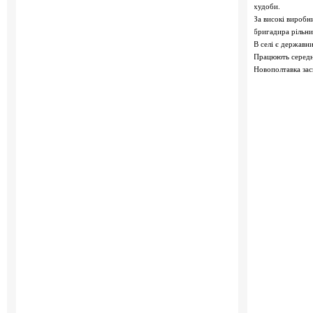
худоби.
За високі виробн
бригадира рільн
В селі є державн
Працюють середня
Новополтавка зас