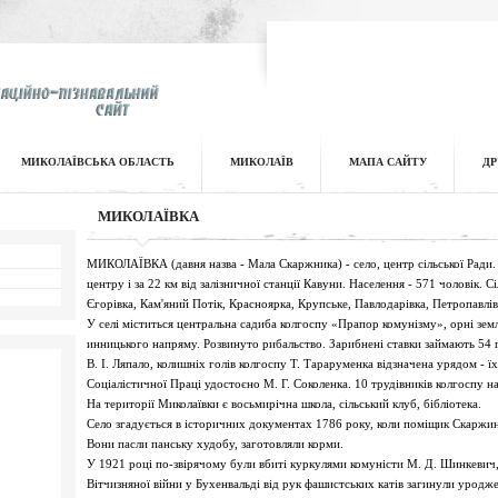
МИКОЛАЇВСЬКА ОБЛАСТЬ
МИКОЛАЇВ
МАПА САЙТУ
ДР
МИКОЛАЇВКА
МИКОЛАЇВКА (давня назва - Мала Скаржника) - село, центр сільської Ради. 
центру і за 22 км від залізничної станції Кавуни. Населення - 571 чоловік. С
Єгорівка, Кам'яний Потік, Красноярка, Крупське, Павлодарівка, Петропавлів
У селі міститься центральна садиба колгоспу «Прапор комунізму», орні земл
инницького напряму. Розвинуто рибальство. Зарибнені ставки займають 54 г
В. І. Ляпало, колишніх голів колгоспу Т. Тараруменка відзначена урядом - 
Соціалістичної Праці удостоєно М. Г. Соколенка. 10 трудівників колгоспу
На території Миколаївки є восьмирічна школа, сільський клуб, бібліотека.
Село згадується в історичних документах 1786 року, коли поміщик Скаржинсь
Вони пасли панську худобу, заготовляли корми.
У 1921 році по-звірячому були вбиті куркулями комуністи М. Д. Шинкевич, П
Вітчизняної війни у Бухенвальді від рук фашистських катів загинули уродже