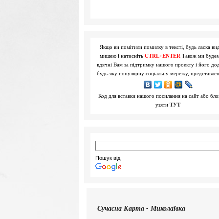
Якщо ви помітили помилку в тексті, будь ласка вид
мишею і натисніть
CTRL+ENTER
Також ми буде
вдячні Вам за підтримку нашого проекту і його до
будь-яку популярну соціальну мережу, представле
Код для вставки нашого посилання на сайт або бл
узяти
ТУТ
Пошук від
Сучасна
Карта - Миколаївка