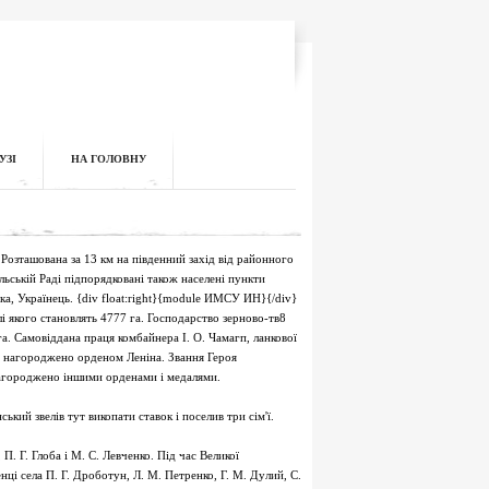
УЗІ
НА ГОЛОВНУ
Розташована за 13 км на південний захід від районного
ільській Раді підпорядковані також населені пункти
ка, Українець. {div float:right}{module ИМСУ ИН}{/div}
і якого становлять 4777 га. Господарство зерново-тв8
а. Самовіддана праця комбайнера І. О. Чамагп, ланкової
їх нагороджено орденом Леніна. Звання Героя
 нагороджено іншими орденами і медалями.
кий звелів тут викопати ставок і поселив три сім'ї.
. Г. Глоба і М. С. Левченко. Під час Великої
нці села П. Г. Дроботун, Л. М. Петренко, Г. М. Дулий, С.