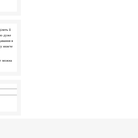
ілить її
мо дуже
давання в
ну нижче
ог можна