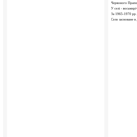
Червоного Прапо
У селі - восьмир
За 1965-1970 рр.
Село засноване в 