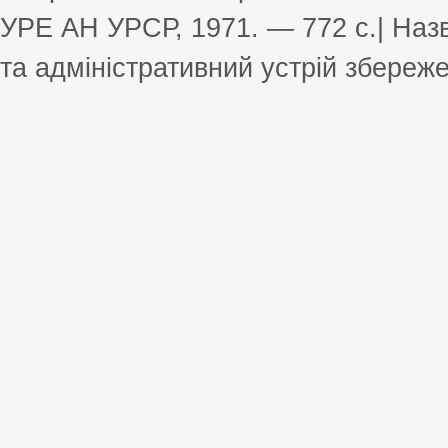
УРЕ АН УРСР, 1971. — 772 с.| Назв
та адміністративний устрій збереже