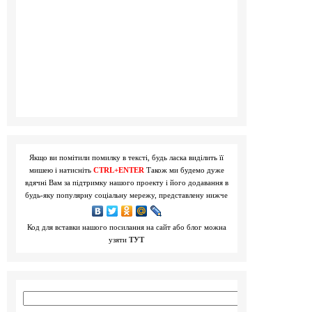
Якщо ви помітили помилку в тексті, будь ласка виділить її
мишею і натисніть
CTRL+ENTER
Також ми будемо дуже
вдячні Вам за підтримку нашого проекту і його додавання в
будь-яку популярну соціальну мережу, представлену нижче
Код для вставки нашого посилання на сайт або блог можна
узяти
ТУТ