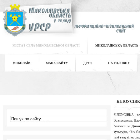
МІСТА І СЕЛА МИКОЛАЇВСЬКОЇ ОБЛАСТІ
МИКОЛАЇВСЬКА ОБЛАСТЬ
МИКОЛАЇВ
МАПА САЙТУ
ДРУЗІ
НА ГОЛОВНУ
БІЛОУСІВ
БІЛОУСІВКА - село
Вознесенськ. Нас
Колгосп ім. Дпми
культури, {div f
такі галузі, як с