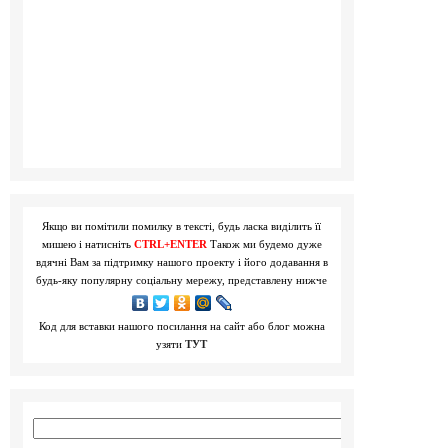
Якщо ви помітили помилку в тексті, будь ласка виділить її
мишею і натисніть
CTRL+ENTER
Також ми будемо дуже
вдячні Вам за підтримку нашого проекту і його додавання в
будь-яку популярну соціальну мережу, представлену нижче
Код для вставки нашого посилання на сайт або блог можна
узяти
ТУТ