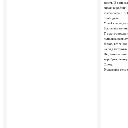
земель. З допомі
високі виробничі
комбайнера І. В.
Слободяна.
У селі - середня
Білоусівка заснов
У роки громадянсь
підпільна патріо
зброю, в т. ч. дв
на слід патріоті
Підпільники похо
хоробрих загинув
Союзу.
В околицях села з