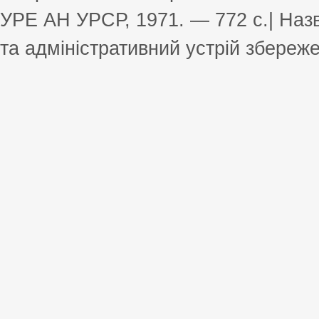
УРЕ АН УРСР, 1971. — 772 с.| Назв
та адміністративний устрій збереже