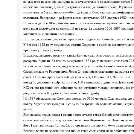
військового поселення і найменовано фурштатською поселенською ротою 3-го
військових поселенців, які користувалися 4 тис. десятинами землі. В умовах
утримували військо і несли службу. Ще гіршим було становище поміщицьких
власникам. Напередодні реформи в селі налічувалось 288 дворів з 1652 чол
Після ліквідації в 1857 році військових поселень жителів перевели на стано
якою вони сплачували поземельний податок. За указами 1866-1867 рр. наділ
закріпили за колишніми поселенцями.
Поміщицькі селяни одержали пересічно по 5 десятин. Семенівці вносили висо
У березні 1862 року поміщицькі селяни Семенівки і сусідніх сіл виступили
прийняти уставну грамоту.
Внаслідок швидкого розвитку капіталізму на селі після реформи виділялися 
розореної бідноти. За планом межування 1861 року мешканці села мали 7282 
Багато селян Семенівки орендували землю у поміщиків Ананьївського повіту,
Скаржинських та Рустановича. Через 24 роки після скасування кріпацтва ту
сімей. 14 господарств мали 4-6 десятин зєімлі, 146 - по 6-11, 92 - по 11-16,
понад 50 десятин на двір. Крім того, 108 селянських родин не засівали свої
XIX ст. від традиційного общинного користування тільки й лишилось, що спі
родин випасали 8 гуртів корів, овець та іншу худобу.
На 1897 рік населення Семенівки зросло до 3800 чоловік. Село входило до 
повіту Херсонської губернії. Тут було 2 вітряки і 16 водяних млинів, 3 сукн
шинки.
Виснажлива праця, голод і злидні породжували серед бідних селян протест 
самовільно зайняли толоку на землі поміщика Підтоптаного. Поміщик виклик
його і вигнали з села. Та незабаром організаторів виступу було заарештован
Великий вплив на зростання політичної свідомості селян мали робітники Ол