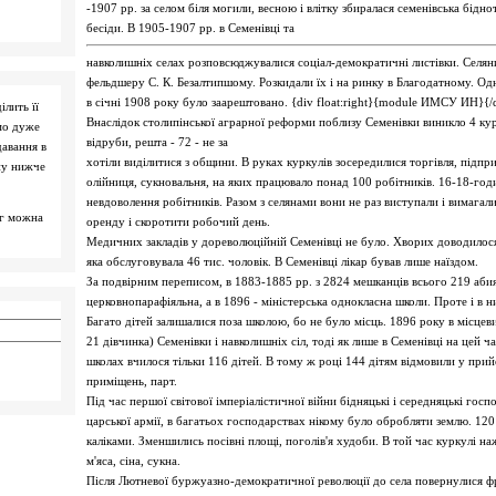
-1907 рр. за селом біля могили, весною і влітку збиралася семенівська бідн
бесіди. В 1905-1907 рр. в Семенівці та
навколишніх селах розповсюджувалися соціал-демократичні листівки. Селяни
фельдшеру С. К. Безалтипшому. Розкидали їх і на ринку в Благодатному. Одн
в січні 1908 року було заарештовано. {div float:right}{module ИМСУ ИН}{/
ілить її
Внаслідок столипінської аграрної реформи поблизу Семенівки виникло 4 ку
мо дуже
відруби, решта - 72 - не за
давання в
хотіли виділитися з общини. В руках куркулів зосередилися торгівля, підпр
ну нижче
олійниця, сукновальня, на яких працювало понад 100 робітників. 16-18-год
невдоволення робітників. Разом з селянами вони не раз виступали і вимагали
ог можна
оренду і скоротити робочий день.
Медичних закладів у дореволюційній Семенівці не було. Хворих доводилося д
яка обслуговувала 46 тис. чоловік. В Семенівці лікар бував лише наїздом.
За подвірним переписом, в 1883-1885 рр. з 2824 мешканців всього 219 абия
церковнопарафіяльна, а в 1896 - міністерська однокласна школи. Проте і в ни
Багато дітей залишалися поза школою, бо не було місць. 1896 року в місцев
21 дівчинка) Семенівки і навколишніх сіл, тоді як лише в Семенівці на цей ч
школах вчилося тільки 116 дітей. В тому ж році 144 дітям відмовили у прий
приміщень, парт.
Під час першої світової імперіалістичної війни бідняцькі і середняцькі гос
царської армії, в багатьох господарствах нікому було обробляти землю. 120
каліками. Зменшились посівні площі, поголів'я худоби. В той час куркулі н
м'яса, сіна, сукна.
Після Лютневої буржуазно-демократичної революції до села повернулися фр