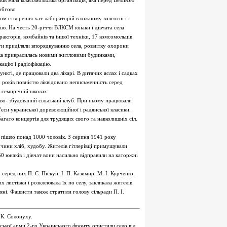
ків мала комсомольська організація, яка перед Великою
 обгово
ром створення хат-лабораторій в кожному колгоспі і
цію. На честь 20-річчя ВЛКСМ юнаки і дівчата села
кторів, комбайнів та іншої техніки, 17 комсомольців
аги приділяли впорядкуванню села, розвитку охорони
івка прикрасилась новими житловими будинками,
ацію і радіофікацію.
ті, де працювали два лікарі. В дитячих яслах і садках
 років повністю ліквідовано неписьменність серед
і семирічній школах.
во- збудований сільський клуб. При ньому працювали
си української дореволюційної і радянської класики.
гато концертів для трудящих свого та навколишніх сіл.
 пішло понад 1000 чоловік. З серпня 1941 року
чини хліб, худобу. Жителів гітлерівці примушували
50 юнаків і дівчат вони насильно відправили на каторжні
серед них П. С. Піскун, І. П. Казимир, М. І. Курченко,
 листівки і розклеювала їх по селу, закликала жителів
яні. Фашисти також стратили голову сільради П. І.
 К. Солонуху.
ької армії 2-го Українського фронту очистили село від