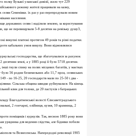
 полку Бузької уланської дивізії, жило тут 229
 військового режиму жителі працювали на казну,
 селян Семенівки. їх раз у раз перепродували новим
овіками населення.
вище державних селян і наділили землею, за користування
и, що не перевищували 5-8 десятин на ревізьку душу3,
кі викупні платежі протягом 49 років та різні податки.
 проти кабальних умов викупу. Вони відмовлялися
куркульські господарства, що збагачувалися за рахунок
десятини землі, а у 1885 році її було 5718 десятин.
 інші гнули спину на полях місцевих багатіїв, у маєтках
т було 56 родин безземельних або 11,7 проц. селянських
 149 - по 16-25, 20 господарств мали по 25-50 і два -
 ділянки. Сільська община швидко руйнувалася. На кінець
льний клин для толоки, де 20 пастухів з батрацьких
складу Благодатненської волості Єлисаветградського
овальні, 2 гончарні, олійниця, кузня, 10 крамниць, 2
проти поміщиків і куркулів. Так, весною 1885 року вони
ав урядника для ведення слідства, але бідняки побили
о.
ьвіополя та Вознесенська. Напередодні революції 1905