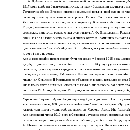
і Г. Ф. Дубина та вчитель А. Ф. Вишневський, які повели активну революційн
1917 року відбувся багатолюдний сход, на якому більшовики закликали одно
Установчих зборів. В червні створено земельний комітет, який взяв на облік
господарствами довелося аж після перемоги Великої Жовтневої соціалістичн
Як тільки в Семенівці стало відомо про перемогу Жовтневого збройного повс
Трудящі висловили свою готовність наслідувати приклад петроградських роб
селянських депутатів, головою якої став учитель А. Ф. Вишневський. Рада п
влади. На облік взяли землю, майно місцевих багатіїв і поміщиків, націонал
земельна комісія почала розподіл конфіскованої землі та іншої власності пом
одержали землю. Так, сім'я бідняка Ю. Г. Зубенка, яка раніше наймитувала 
корову і двоє поросят.
Але ці революційні перетворення були перервані у березні 1918 року австр
худобу. Підняли голову сільські багатії. У квітні 1918 року група сільських
гвинтівок, ручних гранат і передала, їх партизанському загону, створеному 
налічував у своєму складі 150 чоловік. На початку вересня загони Семенівсь
лишніх сіл Остапівни й Булацелового об'єдналися в один, командиром став І
Після краху австро-німецької окупації сільська біднота повела боротьбу про
листопада 1918 року. В березні 1919 року їх вигнали війська 1-ї бригади Зад
Української Червоної Армії. Радянську владу було відновлено. На чолі ревко
між селянами понад 1000 десятин конфіскованої землі, організував збір про
жителів села пішли в ті дні добровольцями до Червоної Армії. {div float:r
Але наприкінці липня 1919 року в Семенівці і сусідніх селах спалахнули курк
встановили жорстокий режим. Землю вони' повернули багатіям. Від рук денік
А. Штилик, які закликали селян не вступати до білої армії. Після вигнання з с