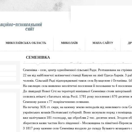
МИКОЛАЇВСЬКА ОБЛАСТЬ
МИКОЛАЇВ
МАПА САЙТУ
ДР
СЕМЕНІВКА
Семенівка - село, центр однойменної сільської Ради. Розташована на стрімки
22 км від найближчої залізничної станції Кавуни на лінії Одеса-Харків. З 
чоловік. Сільській Раді підпорядковані також села Булацелове і Остапівка. 
На околицях села виявлено неолітичні поселення й поховання та 4 поселення
До ліквідації Нової Січі на території нинішньої Семенівки стояв запорізький
селились втікачі з багатьох місць Росії. 1781 року поселення і 670 десяти
Семенову разом з 77 покріпаченими селянами.
На початку XIX ст. сюди, на казенну землю неподалік від невеликого села Сем
українських козаків Полтавської губерній. Вони заснували поряд з поміщиць
вже налічувався 181 господар, що обробляв 2 тис. десятин землі. Згодом о
збереглися назви частин його південної - Московщина та північної-Переясл
З 1817 року казенне село Семенівка входило до складу Бузького козацького в