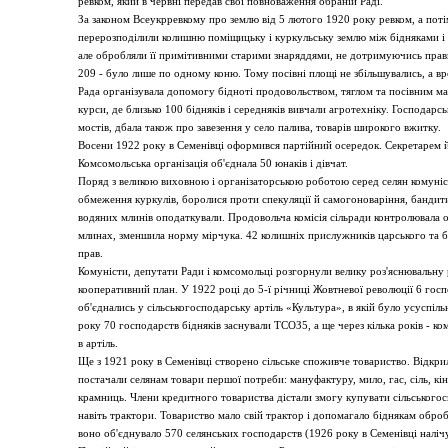
ревком, який в червні передав свої повноваження обраній Раді.
За законом Всеукрревкому про землю від 5 лютого 1920 року ревком, а поті
перерозподілили колишню поміщицьку і куркульську землю між бідняками і 
але обробляли її примітивними старими знаряддями, не дотримуючись прави
209 - було лише по одному коню. Тому посівні площі не збільшувались, а вро
Рада організувала допомогу бідноті продовольством, тяглом та посівним м
курси, де близько 100 бідняків і середняків вивчали агротехніку. Господарсь
мостів, дбала також про завезення у село палива, товарів широкого вжитку.
Восени 1922 року в Семенівці оформився партійний осередок. Секретарем й
Комсомольська організація об'єднала 50 юнаків і дівчат.
Поряд з великою виховною і організаторською роботою серед селян комуніст
обмеження куркулів, боролися проти спекуляції й самогоноваріння, бандитиз
водяних млинів оподаткували. Продовольча комісія сільради контролювала о
млинах, зменшила норму мірчука. 42 колишніх прислужників царського та 
прав.
Комуністи, депутати Ради і комсомольці розгорнули велику роз'яснювальну
кооперативний план. У 1922 році до 5-ї річниці Жовтневої революції 6 госпо
об'єднались у сільськогосподарську артіль «Культура», в якій було усуспільне
року 70 господарств бідняків заснували ТСОЗ5, а ще через кілька років - ко
в артіль.
Ще з 1921 року в Семенівці створено сільське споживче товариство. Відкрил
постачали селянам товари першої потреби: мануфактуру, мило, гас, сіль, кін
крамниць. Члени кредитного товариства дістали змогу купувати сільськогосп
навіть трактори. Товариство мало свій трактор і допомагало біднякам оброб
воно об'єднувало 570 селянських господарств (1926 року в Семенівці налічу