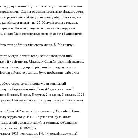
м Рада, при активній участі комітету незаможних селян
середняками. Селяни одержали достатню кількість землі,
л агротехніки. 704 двори не мали робочого тягла, а в
жаї збирали низькі - по 25-30 пудів зерна з гектара.
атеріалом. Почали працювати сільськогосподарські
ка секція Ради організувала ремонт доріг і будівництво
ого став робітник місцевого млина В. Мельничук.
и та місцеві органи влади здійснювали політику
му й хуліганства. Сільських багатіїв, власників великих
плату й охорону праці робітників на куркульських
білогвардійського режимів було позбавлено виборчих
 роботу серед селян, пропагуючи ленінський
дарств бідняків-активістів на 42 десятинах землі
но 8 коней, 8 корів, 5 плугів, 2 косарки, 3 сівалки. 1924
муну ім. Шевченка, яка у 1929 році була реорганізована
ись його філії в селах Булацеловому, Остапівці. Вони
ську збрую тощо. На 1925 рік в селі було кілька
одарський реманент, коней, а селянські об'єднання -
ляти землю. На 1925 рік
валось 1010 господарств і 4547 чоловік населення).