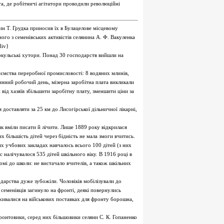
ота, де робітничі агітатори проводили революційні
н Т. Грудка приносив їх в Булацелове місцевому
ого з семенівських активістів селянина А. Ф. Вакуленка
div}
ркульські хутори. Понад 30 господарств вийшли на
иємства переробної промисловості: 8 водяних млинів,
инний робочий день, мізерна заробітна плата викликали
 від хазяїв збільшити заробітну плату, зменшити ціни за
оставляти за 25 км до Лисогірської дільничної лікарні,
к вміли писати й лічити. Лише 1889 року відкрилася
х більшість дітей через бідність не мала змоги вчитись.
их учбових закладах навчалось всього 100 дітей (з них
ас налічувалося 535 дітей шкільного віку. В 1916 році в
омі до школи: не вистачало вчителів, а також шкільних
подарства дуже зубожіли. Чоловіків мобілізували до
 семенівців загинуло на фронті, деякі повернулись
аживалися на військових поставках для фронту борошна,
онтовики, серед них більшовики селяни С. К. Гопаненко