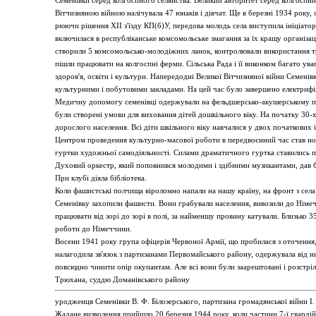
Семенівки серед колгоспного селянства. Великий авторитет серед колгоспни
Вітчизняною війною налічувала 47 юнаків і дівчат. Ще в березні 1934 року,
рюючи рішення XII з'їзду КП(б)У, передова молодь села виступила ініціато
включилася в республіканське комсомольське змагання за їх кращу організа
створили 5 комсомольсько-молодіжних ланок, контролювали використання тра
пішли працювати на колгоспні ферми. Сільська Рада і її виконком багато ув
здоров'я, освіти і культури. Напередодні Великої Вітчизняної війни Семен
культурними і побутовими закладами. На цей час було завершено електрифік
Медичну допомогу семенівці одержували на фельдшерсько-акушерському пунк
були створені умови для виховання дітей дошкільного віку. На початку 30-х
дорослого населення. Всі діти шкільного віку навчалися у двох початкових 
Центром проведення культурно-масової роботи в передвоєнний час став но
гуртки художньої самодіяльності. Силами драматичного гуртка ставились п'є
Духовий оркестр, який поповнився молодими і здібними музикантами, дав ба
При клубі діяла бібліотека.
Коли фашистські полчища віроломно напали на нашу країну, на фронт з села
Семенівку захопили фашисти. Вони грабували населення, вивозили до Німеч
працювати від зорі до зорі в полі, за найменшу провину катували. Близько 3
роботи до Німеччини.
Восени 1941 року група офіцерів Червоної Армії, що пробилася з оточення, 
налагодила зв'язок з партизанами Первомайського району, одержувала від них
повсюдно чинити опір окупантам. Але всі вони були заарештовані і розстріл
Трюхана, суддю Доманівського району
уродженця Семенівки В. Ф. Білозерського, партизана громадянської війни І.
Жадане визволення прийшло 20 березня 1944 року, коли частини 7-ї гвардійс