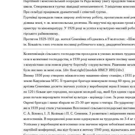
Партійний і комсомольський осередки та Рада велику увагу приділяли також
школа. Створювалися гуртки ліквідації неписьменності. З ініціативи комсомол
При сельбуді працювали драматичний і співочий гуртки.
Гуртківці провадили також широку атеїстичну роботу, пропагували нові рев
ділянка землі, т. зв. комсомольська десятина. На виручені від врожаю грош
оркестру та кіноапаратуру. У 1926 році за успіхи в культурно-масовій роб
гірського райвиконкому.
Протягом 1929-1931 рр. жителі Семенівки об'єднались в 9 колгоспах: «Шлях
ін. Більшість з них очолили посланці робітничого класу, двадцятип'ятитисяч
Колективізація сільського господарства проходила в умовах великих трудно
села в колективні господарства, в 1930 році намагалися зірвати посівну камп
з комуністами села повела рішучу боротьбу з куркульством. Рішенням загаль
було вислано за межі села. {div float:right}{module ИМСУ ИН}{/div}
Взимку 1930 року створено міжколгоспну машинно-кінну станцію; з 1931 р
землю Кавунівська МТС. Її тракторні бригади виконували понад 60 проц. роб
артілям Семенівки досягти значних успіхів у виробництві зерна й інших кул
по 120 і більше цнт городини, посадили молодий сад, який був одним з кра
роки почали вирощувати технічні культури - коріандр і сою. За роки передв
Окремі бригади і ланки збирали по 25-30 цнт зерна з гектара. По-ударному 
які в 1939 році стали учасниками Всесоюзної сільськогосподарської вистав
С. А. Біловол, І. Л. Колінько і П. С. Семенюк. З розвитком і зміцненням ек
колгоспників. В передвоєнні роки вони одержували на трудодень по 3-4 кг х
Успіхами у виробництві колгоспники села значною мірою зобов'язані вмілому
партійній конференції, яка відт булася в лютому 1940 року, відзначалась ак