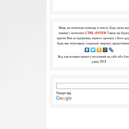
Якщо ви помітили помилку в тексті, будь ласка вид
мишею і натисніть
CTRL+ENTER
Також ми буде
вдячні Вам за підтримку нашого проекту і його до
будь-яку популярну соціальну мережу, представле
Код для вставки нашого посилання на сайт або бл
узяти
ТУТ
Пошук від