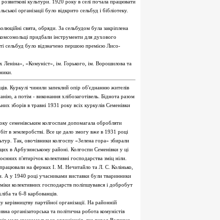
 розвиткові культури. 1920 року в селі почала працювати
ьської організації було відкрито сельбуд і бібліотеку.
олюційні свята, обряди. За сельбудом була закріплена
і комсомольці придбали інструменти для духового
оті сельбуд було відзначено першою премією Лисо-
 Леніна», «Комуніст», ім. Горького, ім. Ворошилова та
ники.
щів. Куркулі чинили запеклий опір об'єднанню жителів
анію, а потім - виконання хлібозаготівель. Біднота разом
них зборів в травні 1931 року всіх куркулів Семенівки
оку семенівським колгоспам допомагала обробляти
іт в землеробстві. Все це дало змогу вже в 1931 році
ьтур. Так, овочівники колгоспу «Зелена гора» збирали
щих в Арбузинському районі. Колгоспи Семенівки у ці
оєнних п'ятирічок колективні господарства зміц ніли.
працювали на фермах І. М. Нечитайло та Л. С. Колінько,
ки. А у 1940 році учасниками виставки були тваринники
ономіки колективних господарств поліпшувався і добробут
ліба та 6-8 карбованців.
 керівництву партійної організації. На районній
тивна організаторська та політична робота комуністів