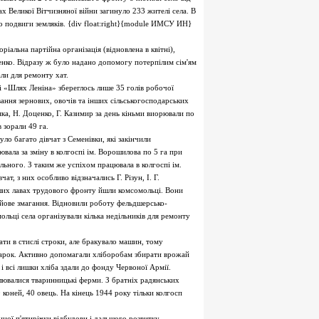
х Великої Вітчизняної війни загинуло 233 жителі села. В
о подвиги земляків. {div float:right}{module ИМСУ ИН}
альна партійна організація (відновлена в квітні),
уценко. Відразу ж було надано допомогу потерпілим сім'ям
али для ремонту хат.
і «Шлях Леніна» збереглось лише 35 голів робочої
ння зернових, овочів та інших сільськогосподарських
'яка, Н. Доценко, Г. Казимир за день кіньми виорювали по
в зорали 49 га.
ло багато дівчат з Семенівки, які закінчили
вала за зміну в колгоспі ім. Ворошилова по 5 га при
льного. З таким же успіхом працювала в колгоспі ім.
ат, з них особливо відзначались Г. Різун, І. Г.
рших лавах трудового фронту йшли комсомольці. Вони
йове змагання. Відновили роботу фельдшерсько-
мольці села організували кілька недільників для ремонту
ти в стислі строки, але бракувало машин, тому
отарок. Активно допомагали хліборобам збирати врожай
і всі лишки хліба здали до фонду Червоної Армії.
лювалися тваринницькі ферми. З братніх радянських
 коней, 40 овець. На кінець 1944 року тільки колгосп
ної п'ятирічки відбудови і дальшого розвитку