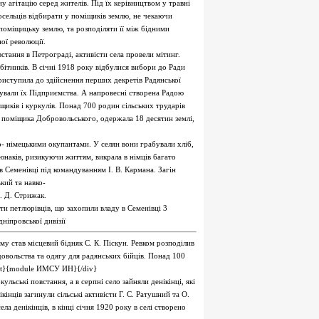
у агітацію серед жителів. Під їх керівництвом у травні
сельців відбирати у поміщиків землю, не чекаючи
 поміщицьку землю, та розподіляти її між бідними
ої революції.
тання в Петрограді, активісти села провели мітинг.
ітників. В січні 1918 року відбулися вибори до Ради
риступила до здійснення перших декретів Радянської
ізували їх Підприємства. А напровесні створена Радою
іщиків і куркулів. Понад 700 родин сільських трударів
у поміщика Добровольського, одержала 18 десятин землі,
о- німецькими окупантами. У селян вони грабували хліб,
 юнаків, ризикуючи життям, викрала в німців багато
в Семенівці під командуванням І. В. Кармана. Загін
кий та навко-
. Д. Стрижак.
ти петлюрівців, що захопили владу в Семенівці 3
ніпровської дивізії
му став місцевий бідняк С. К. Піскун. Ревком розподілив
довольства та одягу для радянських бійців. Понад 100
ight}{module ИМСУ ИН}{/div}
ульські повстання, а в серпні село зайняли денікінці, які
інців загинули сільські активісти Г. С. Ратушний та О.
ела денікінців, в кінці січня 1920 року в селі створено