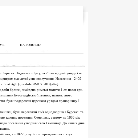
УЗІ
НА ГОЛОВНУ
х берегах Південного Бугу, за 25 км від райцентру і за
райцентром має автобусне сполучення. Населення - 2409
{div float:right}{module ИМСУ ИН}{/div}
 доби бронзи, знайдено римські монети 1 ст. нової ери.
 зимівник Бугогардівської паланки, навколо якого
н землі були подаровані царським урядом прапорщику І.
енівки, були переселені сім'ї однодворців з Курської та
ким казенне поселення Семенівку, в якому на 1806 рік
бидва поселення утворили село Семенівку. До наших днів
авщина.
ійська, а з 1827 року його переведено на статут