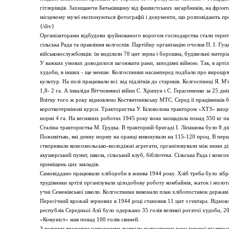
гітлерівців. Захищаючи Батьківщину від фашистських загарбників, на фронта
місцевому музеї експонуються фотографії і документи, що розповідають пр
{/div}
Організаторами відбудови зруйнованого ворогом господарства стали територі
сільська Рада та правління колгоспів. Партійну організацію очолив П. І. Г
військовослужбовців: їм виділили 70 цнт зерна і борошна, будівельні матері
У важких умовах доводилося загоювати рани, заподіяні війною. Так, в артіл
худоби, в інших - ще менше. Колгоспники насамперед подбали про вирощува
культур. На полі працювали всі: від підлітків до стариків. Колгоспниці Я. М
1,8- 2 га. А інваліди Вітчизняної війни С. Хрипун і С. Герасименко за 25 дні
Влітку того ж року відновлено Костянтинівську МТС. Серед її працівників бу
короткотермінові курси. Трактористка У. Біловолова трактором «ХТЗ» виорю
нормі 4 га. На весняних роботах 1945 року вона заощадила понад 350 кг па
Сталіна трактористка М. Грудка. В тракторній бригаді І. Ліпашова було 8 дівч
Поживітько, які денну норму на оранці виконували на 115-120 проц. В пе
створювали комсомольсько-молодіжні агрегати, організовували між ними ді
акушерський пункт, школа, сільський клуб, бібліотека. Сільська Рада і комсо
приміщень цих закладів.
Самовіддано працювали хлібороби в жнива 1944 року. Хліб треба було зібра
трудівники артілі організували цілодобову роботу комбайнів, жаток і мол
учні Семенівської школи. Колгоспники виконали план хлібопоставок державі 
Пересічний врожай зернових в 1944 році становив 11 цнт з гектара. Віднов
республік Середньої Азії було одержано 35 голів великої рогатої худоби, 20
«Комуніст» мав понад 100 голів свиней.
З великим трудовим натхненням зустріли колгоспники план першої післявоєн