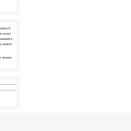
ілить її
мо дуже
давання в
ну нижче
ог можна