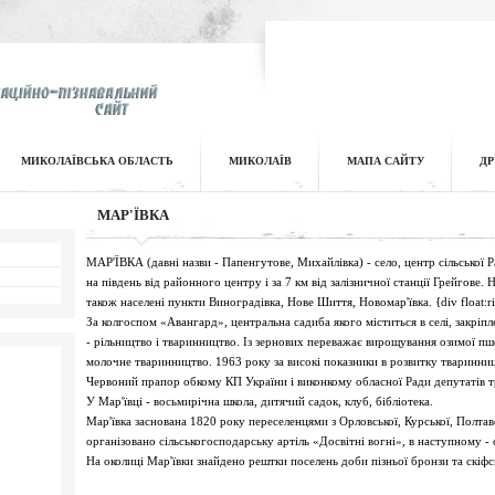
МИКОЛАЇВСЬКА ОБЛАСТЬ
МИКОЛАЇВ
МАПА САЙТУ
ДР
МАР'ЇВКА
МАР'ЇВКА (давні назви - Папенгутове, Михайлівка) - село, центр сільської Ра
на південь від районного центру і за 7 км від залізничної станції Грейгове. 
також населені пункти Виноградівка, Нове Шиття, Новомар'ївка. {div float
За колгоспом «Авангард», центральна садиба якого міститься в селі, закріп
- рільництво і тваринництво. Із зернових переважає вирощування озимої пше
молочне тваринництво. 1963 року за високі показники в розвитку тваринн
Червоний прапор обкому КП України і виконкому обласної Ради депутатів 
У Мар'ївці - восьмирічна школа, дитячий садок, клуб, бібліотека.
Мар'ївка заснована 1820 року переселенцями з Орловської, Курської, Полтавс
організовано сільськогосподарську артіль «Досвітні вогні», в наступному -
На околиці Мар'ївки знайдено рештки поселень доби пізньої бронзи та скіфс