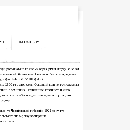
УЗІ
НА ГОЛОВНУ
ди, розташоване на лівому березі річки Інгулу, за 38 км
Населення - 634 чоловіка. Сільській' Раді підпорядковані
:right}{module ИМСУ ИН}{/div}
лено 2806 га орної землі. Основний напрям господарства
ниці, з технічних - соняшнику. Розвинуте й м'ясо-
ицтва колгоспу «Авангард» присуджено перехідний
трудящих.
ької та Чернігівської губерній. 1922 року тут
 сільськогосподарську кооперацію.
ьких часів.