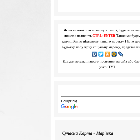
Якщо ви помітили помилку в тексті, будь ласка вид
мишею і натисніть
CTRL+ENTER
Також ми буде
вдячні Вам за підтримку нашого проекту і його до
будь-яку популярну соціальну мережу, представле
Код для вставки нашого посилання на сайт або бл
узяти
ТУТ
Пошук від
Сучасна
Карта - Мар'ївка